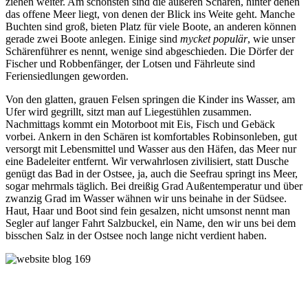
ziehen weiter. Am schönsten sind die äußeren Schären, hinter denen
das offene Meer liegt, von denen der Blick ins Weite geht. Manche
Buchten sind groß, bieten Platz für viele Boote, an anderen können
gerade zwei Boote anlegen. Einige sind
mycket populär
, wie unser
Schärenführer es nennt, wenige sind abgeschieden. Die Dörfer der
Fischer und Robbenfänger, der Lotsen und Fährleute sind
Feriensiedlungen geworden.
Von den glatten, grauen Felsen springen die Kinder ins Wasser, am
Ufer wird gegrillt, sitzt man auf Liegestühlen zusammen.
Nachmittags kommt ein Motorboot mit Eis, Fisch und Gebäck
vorbei. Ankern in den Schären ist komfortables Robinsonleben, gut
versorgt mit Lebensmittel und Wasser aus den Häfen, das Meer nur
eine Badeleiter entfernt. Wir verwahrlosen zivilisiert, statt Dusche
genügt das Bad in der Ostsee, ja, auch die Seefrau springt ins Meer,
sogar mehrmals täglich. Bei dreißig Grad Außentemperatur und über
zwanzig Grad im Wasser wähnen wir uns beinahe in der Südsee.
Haut, Haar und Boot sind fein gesalzen, nicht umsonst nennt man
Segler auf langer Fahrt Salzbuckel, ein Name, den wir uns bei dem
bisschen Salz in der Ostsee noch lange nicht verdient haben.