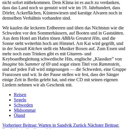
nicht sofort mitbekommen. Dem Klima ist es auch zu verdanken,
dass das Land noch so genutzt wird wie im 19. Jahrhundert, dass
Dörfer, Ackerflächen, Küstenwiesen und karstige Alvaren noch in
demselben Verhältnis vorhanden sind.
Wir kaufen die leckeren Erdbeeren und üben das Nichtstun wie die
Schweden vor den Sommerhäusern, auf Booten und in Gaststätten.
Aus dem Hotel am Hafen tönen
ABBAs Greatest Hits
, und die
Sonne steht weiterhin hoch am Himmel. Am Kai wird gegrillt, und
in der
Seasalt Kitchen
stellt ein Musiker Boxen auf. Zum Essen und
mehr noch zum Trinken gibt es mit Gitarren- und
Keyboardbegleitung schwedische Hits, englische „Klassiker” von
Imagine
bis
Summer of 69
und sogar einen Titel von
Rammstein,
und auf jeden Fall wird mitgesungen — die Schweden, eine Gruppe
Franzosen und wir. In der Pause stellen wir fest, dass der Sänger
einige Zeit in Berlin gelebt hat, und eine CD mit seinen eigenen
Liedern nehmen wir als Geschenk mit.
Reisen
Segeln
Schweden
Midsommar
Öland
Vorheriger Beitrag: Warten in Sandvik
Zurück
Nächster Beitrag: