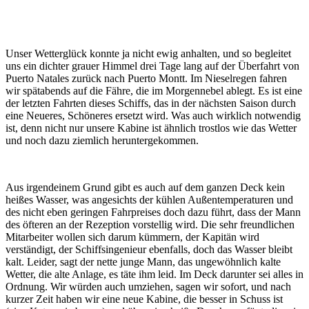
Unser Wetterglück konnte ja nicht ewig anhalten, und so begleitet
uns ein dichter grauer Himmel drei Tage lang auf der Überfahrt von
Puerto Natales zurück nach Puerto Montt. Im Nieselregen fahren
wir spätabends auf die Fähre, die im Morgennebel ablegt. Es ist eine
der letzten Fahrten dieses Schiffs, das in der nächsten Saison durch
eine Neueres, Schöneres ersetzt wird. Was auch wirklich notwendig
ist, denn nicht nur unsere Kabine ist ähnlich trostlos wie das Wetter
und noch dazu ziemlich heruntergekommen.
Aus irgendeinem Grund gibt es auch auf dem ganzen Deck kein
heißes Wasser, was angesichts der kühlen Außentemperaturen und
des nicht eben geringen Fahrpreises doch dazu führt, dass der Mann
des öfteren an der Rezeption vorstellig wird. Die sehr freundlichen
Mitarbeiter wollen sich darum kümmern, der Kapitän wird
verständigt, der Schiffsingenieur ebenfalls, doch das Wasser bleibt
kalt. Leider, sagt der nette junge Mann, das ungewöhnlich kalte
Wetter, die alte Anlage, es täte ihm leid. Im Deck darunter sei alles in
Ordnung. Wir würden auch umziehen, sagen wir sofort, und nach
kurzer Zeit haben wir eine neue Kabine, die besser in Schuss ist